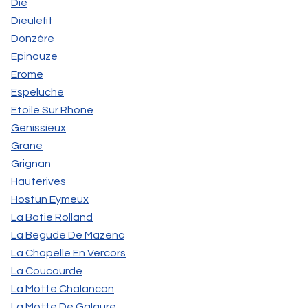
Die
Dieulefit
Donzère
Epinouze
Erome
Espeluche
Etoile Sur Rhone
Genissieux
Grane
Grignan
Hauterives
Hostun Eymeux
La Batie Rolland
La Begude De Mazenc
La Chapelle En Vercors
La Coucourde
La Motte Chalancon
La Motte De Galaure