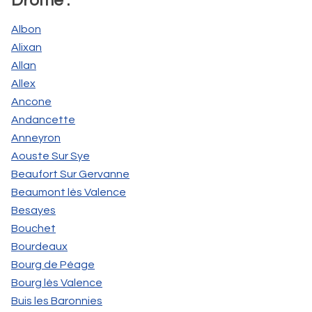
Drôme :
Albon
Alixan
Allan
Allex
Ancone
Andancette
Anneyron
Aouste Sur Sye
Beaufort Sur Gervanne
Beaumont lès Valence
Besayes
Bouchet
Bourdeaux
Bourg de Péage
Bourg lès Valence
Buis les Baronnies