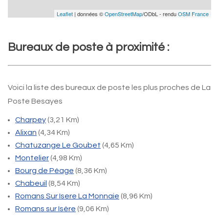
Leaflet
| données ©
OpenStreetMap
/ODbL - rendu
OSM France
Bureaux de poste à proximité :
Voici la liste des bureaux de poste les plus proches de La
Poste Besayes
Charpey
(3,21 Km)
Alixan
(4,34 Km)
Chatuzange Le Goubet
(4,65 Km)
Montelier
(4,98 Km)
Bourg de Péage
(8,36 Km)
Chabeuil
(8,54 Km)
Romans Sur Isere La Monnaie
(8,96 Km)
Romans sur Isère
(9,06 Km)