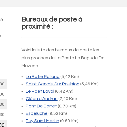
Bureaux de poste à
 à
proximité :
e
Voici la liste des bureaux de poste les
plus proches de La Poste La Begude De
Mazenc
La Batie Rolland
(5,42 Km)
30
Saint Gervais Sur Roubion
(5,46 Km)
Le Poet Laval
(6,42 Km)
30
Cléon d'Andran
(7,40 Km)
30
Pont De Barret
(8,73 Km)
Espeluche
(9,52 Km)
30
Puy Saint Martin
(9,60 Km)
30