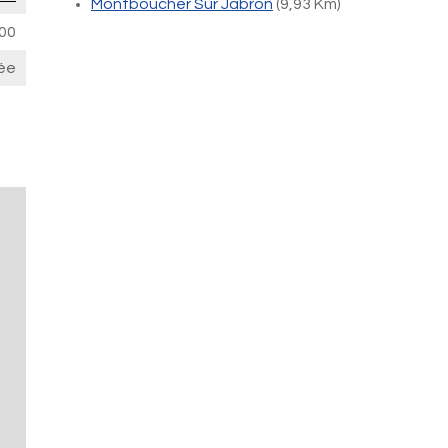
Montboucher Sur Jabron
(9,93 Km)
00
ée