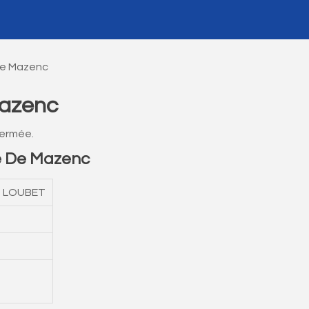
De Mazenc
Mazenc
fermée.
e De Mazenc
T LOUBET