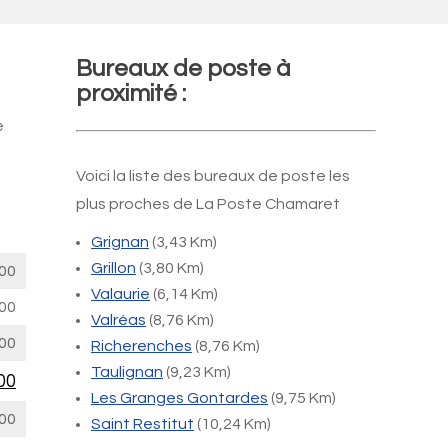
Bureaux de poste à
proximité :
e
Voici la liste des bureaux de poste les
plus proches de La Poste Chamaret
Grignan
(3,43 Km)
Grillon
(3,80 Km)
00
Valaurie
(6,14 Km)
00
Valréas
(8,76 Km)
00
Richerenches
(8,76 Km)
Taulignan
(9,23 Km)
00
Les Granges Gontardes
(9,75 Km)
00
Saint Restitut
(10,24 Km)