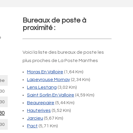
Bureaux de poste à
proximité :
e
Voici la liste des bureaux de poste les
plus proches de La Poste Manthes
Moras En Valloire
(1,64 Km)
Lapeyrouse Mornay
(2,34 Km)
ée
Lens Lestang
(3,02 Km)
30
Saint Sorlin En Valloire
(4,59 Km)
30
Beaurepaire
(5,44 Km)
Hauterives
(5,52 Km)
30
Jarcieu
(5,67 Km)
30
Pact
(5,71 Km)