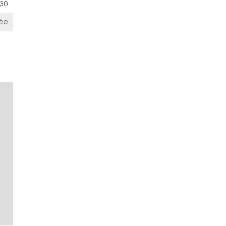
30
ée