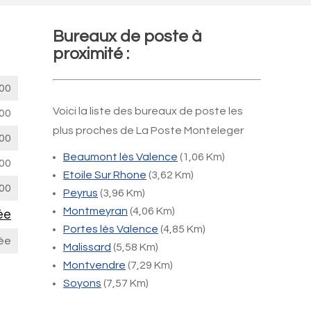
Bureaux de poste à
proximité :
00
Voici la liste des bureaux de poste les
00
plus proches de La Poste Monteleger
00
Beaumont lès Valence
(1,06 Km)
00
Etoile Sur Rhone
(3,62 Km)
00
Peyrus
(3,96 Km)
Montmeyran
(4,06 Km)
ée
Portes lès Valence
(4,85 Km)
ée
Malissard
(5,58 Km)
Montvendre
(7,29 Km)
Soyons
(7,57 Km)