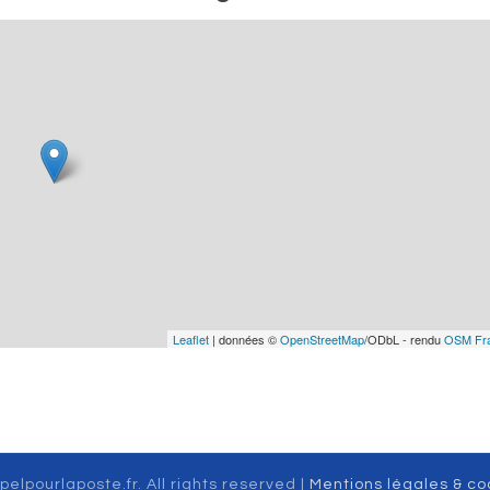
Leaflet
| données ©
OpenStreetMap
/ODbL - rendu
OSM Fr
pelpourlaposte.fr. All rights reserved |
Mentions légales & co