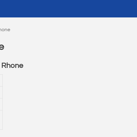
Rhone
e
r Rhone