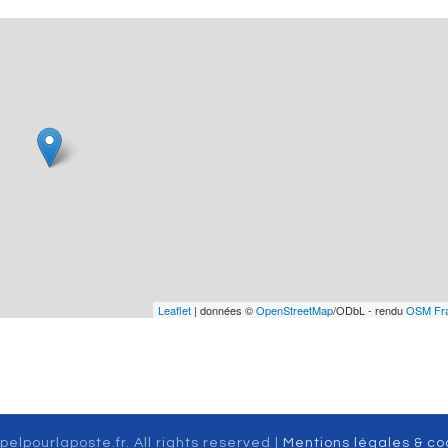
Leaflet
| données ©
OpenStreetMap
/ODbL - rendu
OSM Fr
pelpourlaposte.fr. All rights reserved |
Mentions légales & co