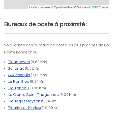
Leaflet
| données ©
OpenStreetMap
/ODbL - rendu
OSM France
Bureaux de poste à proximité :
Voici la liste des bureaux de poste les plus proches de La
Poste Lanneanou
Plougonven
(4,62 Km)
Scrignac
(6,32 Km)
Guerlesquin
(7,09 Km)
Le Ponthou
(8,81 Km)
Plouigneau
(8,95 Km)
Le Cloitre Saint Thegonnec
(9,04 Km)
Plouegat Moysan
(9,94 Km)
Plourin Les Morlaix
(10,09 Km)