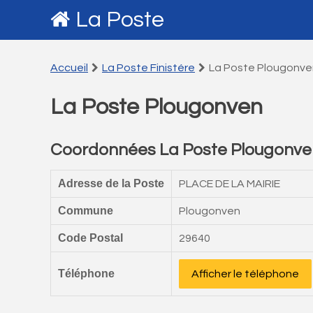
La Poste
Accueil
La Poste Finistére
La Poste Plougonve
La Poste Plougonven
Coordonnées La Poste Plougonve
Adresse de la Poste
PLACE DE LA MAIRIE
Commune
Plougonven
Code Postal
29640
Téléphone
Afficher le téléphone