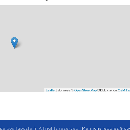
Leaflet
| données ©
OpenStreetMap
/ODbL - rendu
OSM Fr
pelpourlaposte.fr. All rights reserved |
Mentions légales & co