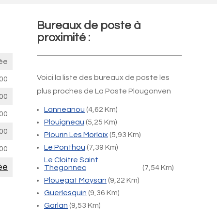
Bureaux de poste à
proximité :
ée
Voici la liste des bureaux de poste les
00
plus proches de La Poste Plougonven
00
Lanneanou
(4,62 Km)
00
Plouigneau
(5,25 Km)
00
Plourin Les Morlaix
(5,93 Km)
Le Ponthou
(7,39 Km)
00
Le Cloitre Saint
ée
Thegonnec
(7,54 Km)
Plouegat Moysan
(9,22 Km)
Guerlesquin
(9,36 Km)
Garlan
(9,53 Km)