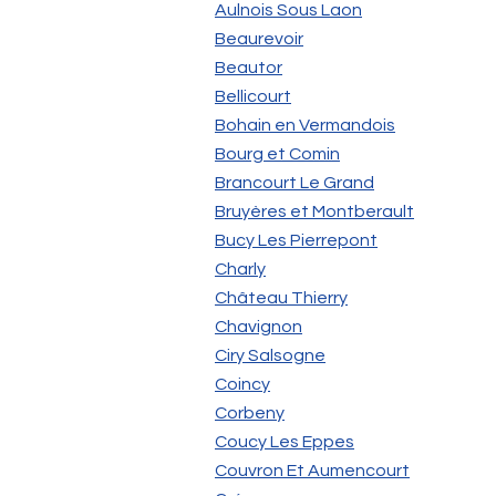
Aulnois Sous Laon
Beaurevoir
Beautor
Bellicourt
Bohain en Vermandois
Bourg et Comin
Brancourt Le Grand
Bruyères et Montberault
Bucy Les Pierrepont
Charly
Château Thierry
Chavignon
Ciry Salsogne
Coincy
Corbeny
Coucy Les Eppes
Couvron Et Aumencourt