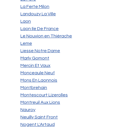
La Ferte Milon
Landouzy La Ville
Laon
Laon Ile De France
Le Nouvion en Thièrache
Leme
Liesse Notre Dame
Marly Gomont
Mercin Et Vaux
Monceaule Neuf
Mons En Laonnois
Montbrehain
Montescourt Lizerolles
Montreuil Aux Lions
Nauroy
Neuilly Saint Front
Nogent L'Artaud