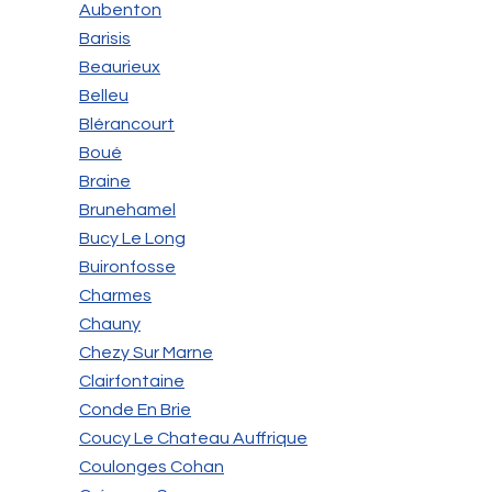
Aubenton
Barisis
Beaurieux
Belleu
Blérancourt
Boué
Braine
Brunehamel
Bucy Le Long
Buironfosse
Charmes
Chauny
Chezy Sur Marne
Clairfontaine
Conde En Brie
Coucy Le Chateau Auffrique
Coulonges Cohan