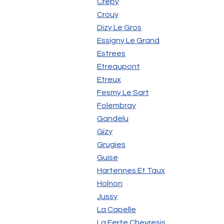
Crépy
Crouy
Dizy Le Gros
Essigny Le Grand
Estrees
Etreaupont
Etreux
Fesmy Le Sart
Folembray
Gandelu
Gizy
Grugies
Guise
Hartennes Et Taux
Holnon
Jussy
La Capelle
La Ferte Chevresis