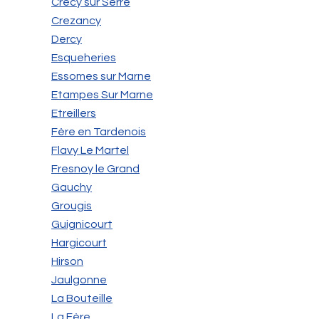
Crécy sur Serre
Crezancy
Dercy
Esqueheries
Essomes sur Marne
Etampes Sur Marne
Etreillers
Fère en Tardenois
Flavy Le Martel
Fresnoy le Grand
Gauchy
Grougis
Guignicourt
Hargicourt
Hirson
Jaulgonne
La Bouteille
La Fère