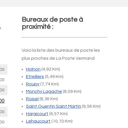
Bureaux de poste à
proximité :
e
Voici la liste des bureaux de poste les
plus proches de La Poste Vermand
Holnon
(4,92 Km)
00
Etreillers
(5,49 Km)
00
Roupy
(7,74 Km)
00
Monchy Lagache
(8,09 Km)
Roisel
(8,36 Km)
00
Saint Quentin Saint Martin
(9,56 Km)
00
Hargicourt
(9,57 Km)
Lehaucourt
(10,10 Km)
00