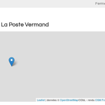
Ferm
 : La Poste Vermand
Leaflet
| données ©
OpenStreetMap
/ODbL - rendu
OSM Fr