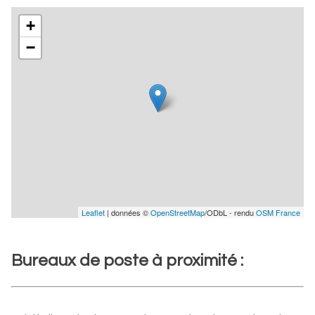
+
−
Leaflet
| données ©
OpenStreetMap
/ODbL - rendu
OSM France
Bureaux de poste à proximité :