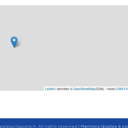
Leaflet
| données ©
OpenStreetMap
/ODbL - rendu
OSM Fr
pelpourlaposte.fr. All rights reserved |
Mentions légales & co