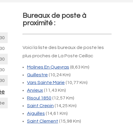
Bureaux de poste à
proximité :
30
Voici la liste des bureaux de poste les
30
plus proches de La Poste Ceillac
30
Molines En Queyras
(8,63 Km)
30
Guillestre
(10,24 Km)
30
Vars Sainte Marie
(10,77 Km)
Arvieux
(11,43 Km)
ée
Risoul 1850
(12,57 Km)
ée
Saint Crepin
(14,25 Km)
Aiguilles
(14,61 Km)
Saint Clement
(15,98 Km)