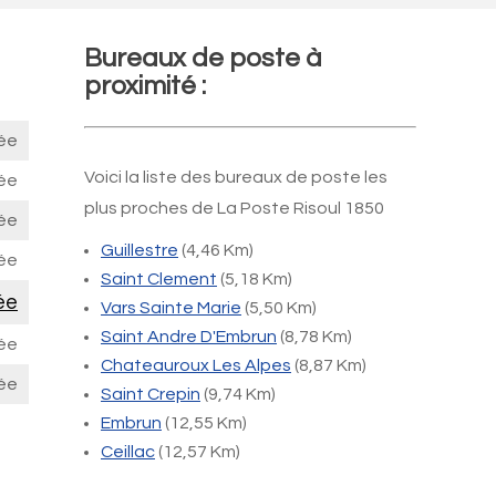
Bureaux de poste à
proximité :
ée
Voici la liste des bureaux de poste les
ée
plus proches de La Poste Risoul 1850
ée
Guillestre
(4,46 Km)
ée
Saint Clement
(5,18 Km)
ée
Vars Sainte Marie
(5,50 Km)
Saint Andre D'Embrun
(8,78 Km)
ée
Chateauroux Les Alpes
(8,87 Km)
ée
Saint Crepin
(9,74 Km)
Embrun
(12,55 Km)
Ceillac
(12,57 Km)