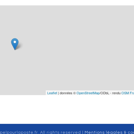
Leaflet
| données ©
OpenStreetMap
/ODbL - rendu
OSM Fr
pelpourlaposte.fr. All rights reserved |
Mentions légales & co