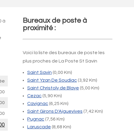
Bureaux de poste à
0 à
proximité :
e
Voici la liste des bureaux de poste les
plus proches de La Poste St Savin
Saint Savin
(0,00 Km)
Saint Yzan De Soudiac
(3,92 Km)
ée
Saint Christoly de Blaye
(5,00 Km)
00
Cezac
(5,90 Km)
00
Cavignac
(6,25 Km)
Saint Girons D'Aiguevives
(7,42 Km)
00
Pugnac
(7,56 Km)
00
Laruscade
(8,68 Km)