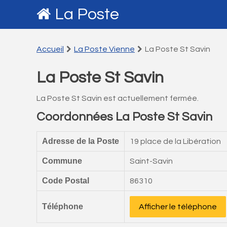
La Poste
Accueil
La Poste Vienne
La Poste St Savin
La Poste St Savin
La Poste St Savin est actuellement fermée.
Coordonnées La Poste St Savin
Adresse de la Poste
19 place de la Libération
Commune
Saint-Savin
Code Postal
86310
Téléphone
Afficher le téléphone