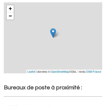
+
−
Leaflet
| données ©
OpenStreetMap
/ODbL - rendu
OSM France
Bureaux de poste à proximité :