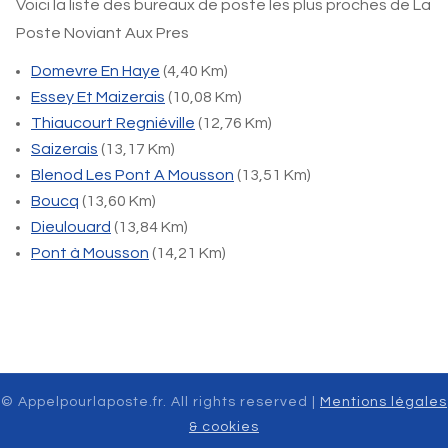
Voici la liste des bureaux de poste les plus proches de La
Poste Noviant Aux Pres
Domevre En Haye
(4,40 Km)
Essey Et Maizerais
(10,08 Km)
Thiaucourt Regniéville
(12,76 Km)
Saizerais
(13,17 Km)
Blenod Les Pont A Mousson
(13,51 Km)
Boucq
(13,60 Km)
Dieulouard
(13,84 Km)
Pont à Mousson
(14,21 Km)
© Appelpourlaposte.fr. All rights reserved |
Mentions légales
& cookies