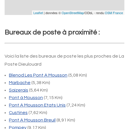
Leaflet
| données ©
OpenStreetMap
/ODbL - rendu
OSM France
Bureaux de poste à proximité :
Voici la liste des bureaux de poste les plus proches de La
Poste Dieulouard
Blenod Les Pont A Mousson
(5,08 Km)
Marbache
(5,38 Km)
Saizerais
(5,64 Km)
Pont à Mousson
(7,15 Km)
Pont A Mousson Etats Unis
(7,24 Km)
Custines
(7,62 Km)
Pont A Mousson Breuil
(8,91 Km)
Pompey
(9,17 Km)