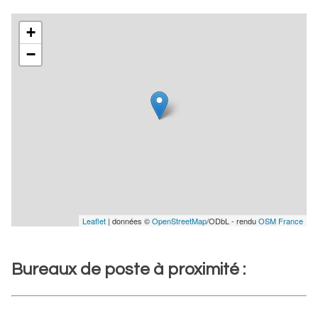
+
−
Leaflet
| données ©
OpenStreetMap
/ODbL - rendu
OSM France
Bureaux de poste à proximité :