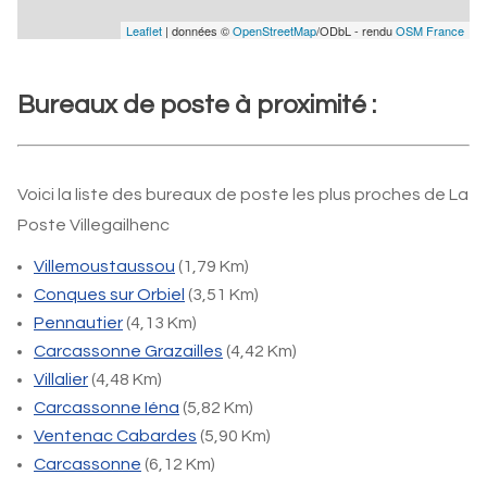
Leaflet
| données ©
OpenStreetMap
/ODbL - rendu
OSM France
Bureaux de poste à proximité :
Voici la liste des bureaux de poste les plus proches de La
Poste Villegailhenc
Villemoustaussou
(1,79 Km)
Conques sur Orbiel
(3,51 Km)
Pennautier
(4,13 Km)
Carcassonne Grazailles
(4,42 Km)
Villalier
(4,48 Km)
Carcassonne Iéna
(5,82 Km)
Ventenac Cabardes
(5,90 Km)
Carcassonne
(6,12 Km)