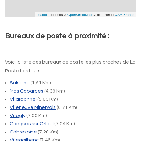
Leaflet
| données ©
OpenStreetMap
/ODbL - rendu
OSM France
Bureaux de poste à proximité :
Voici la liste des bureaux de poste les plus proches de La
Poste Lastours
Salsigne
(1,91 Km)
Mas Cabardes
(4,39 Km)
Villardonnel
(5,63 Km)
Villeneuve Minervois
(6,71 Km)
Villegly
(7,00 Km)
Conques sur Orbiel
(7,04 Km)
Cabrespine
(7,20 Km)
Villegailhenc
(7,46 Km)