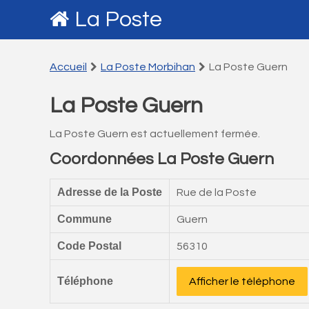
La Poste
Accueil
La Poste Morbihan
La Poste Guern
La Poste Guern
La Poste Guern est actuellement fermée.
Coordonnées La Poste Guern
Adresse de la Poste
Rue de la Poste
Commune
Guern
Code Postal
56310
Téléphone
Afficher le téléphone