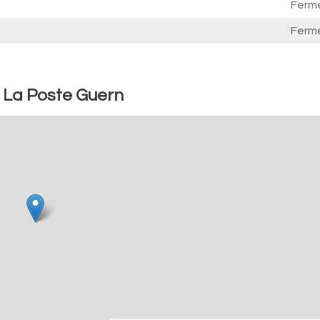
Ferm
Ferm
: La Poste Guern