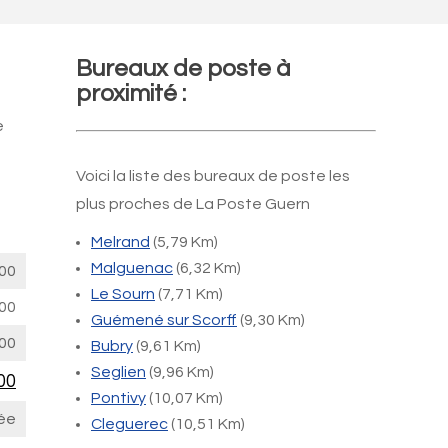
Bureaux de poste à
proximité :
e
Voici la liste des bureaux de poste les
plus proches de La Poste Guern
Melrand
(5,79 Km)
Malguenac
(6,32 Km)
00
Le Sourn
(7,71 Km)
00
Guémené sur Scorff
(9,30 Km)
00
Bubry
(9,61 Km)
Seglien
(9,96 Km)
00
Pontivy
(10,07 Km)
ée
Cleguerec
(10,51 Km)