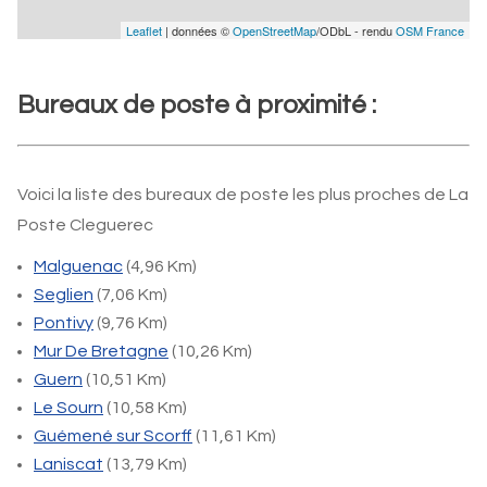
Leaflet
| données ©
OpenStreetMap
/ODbL - rendu
OSM France
Bureaux de poste à proximité :
Voici la liste des bureaux de poste les plus proches de La
Poste Cleguerec
Malguenac
(4,96 Km)
Seglien
(7,06 Km)
Pontivy
(9,76 Km)
Mur De Bretagne
(10,26 Km)
Guern
(10,51 Km)
Le Sourn
(10,58 Km)
Guémené sur Scorff
(11,61 Km)
Laniscat
(13,79 Km)