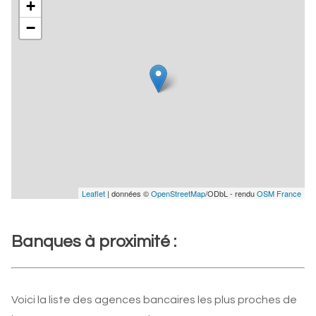
+
−
Leaflet
| données ©
OpenStreetMap
/ODbL - rendu
OSM France
Banques à proximité :
Voici la liste des agences bancaires les plus proches de