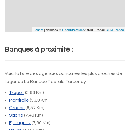
Leaflet
| données ©
OpenStreetMap
/ODbL - rendu
OSM France
Banques à proximité :
Voici la liste des agences bancaires les plus proches de
l'agence La Banque Postale Tarcenay
Trepot
(2,99 Km)
Mamirolle
(5,88 Km)
Ornans
(6,57 Km)
Saône
(7,48 Km)
Epeugney
(7,90 Km)