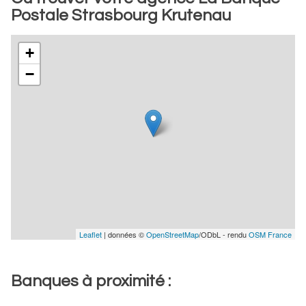
Postale Strasbourg Krutenau
+
−
Leaflet
| données ©
OpenStreetMap
/ODbL - rendu
OSM France
Banques à proximité :