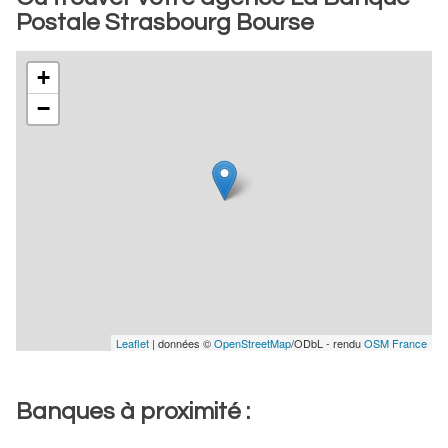
Postale Strasbourg Bourse
+
−
Leaflet
| données ©
OpenStreetMap
/ODbL - rendu
OSM France
Banques à proximité :