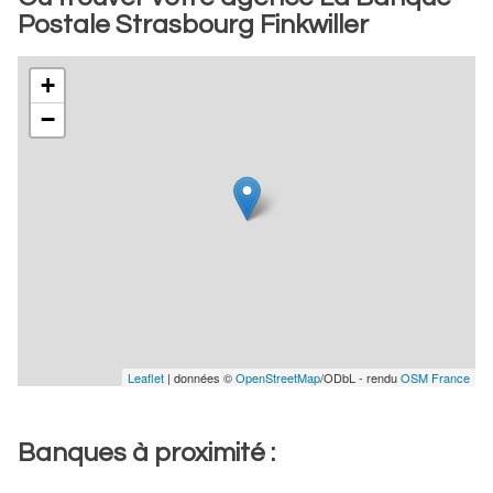
Postale Strasbourg Finkwiller
+
−
Leaflet
| données ©
OpenStreetMap
/ODbL - rendu
OSM France
Banques à proximité :