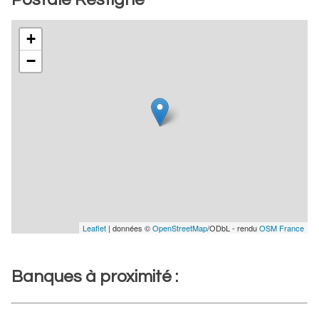
+
−
Leaflet
| données ©
OpenStreetMap
/ODbL - rendu
OSM France
Banques à proximité :