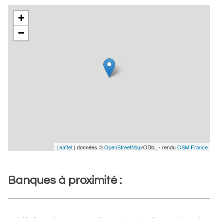
+
−
Leaflet
| données ©
OpenStreetMap
/ODbL - rendu
OSM France
Banques à proximité :