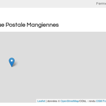
Ferm
ue Postale Mangiennes
Leaflet
| données ©
OpenStreetMap
/ODbL - rendu
OSM Fr