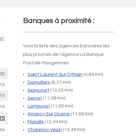
Banques à proximité :
e
r/
Voici la liste des agences bancaires les
plus proches de l'agence La Banque
Postale Mangiennes
30
Saint Laurent Sur Othain
(4,84 Km)
Damvillers
(9,37 Km)
15
Spincourt
(10,25 Km)
15
Senon
(11,58 Km)
Longuyon
(11,60 Km)
15
Arrancy Sur Crusne
(11,68 Km)
15
Marville
(12,44 Km)
ée
Charency Vezin
(14,49 Km)