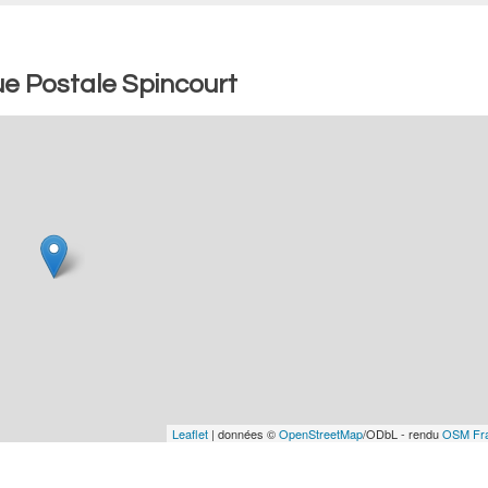
e Postale Spincourt
Leaflet
| données ©
OpenStreetMap
/ODbL - rendu
OSM Fr