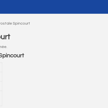
ostale Spincourt
urt
mée.
Spincourt