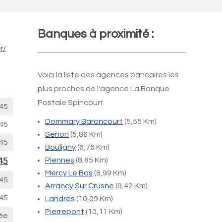
Banques à proximité :
r/
Voici la liste des agences bancaires les
plus proches de l'agence La Banque
Postale Spincourt
45
Dommary Baroncourt
(5,55 Km)
45
Senon
(5,86 Km)
45
Bouligny
(6,76 Km)
45
Piennes
(8,85 Km)
Mercy Le Bas
(8,99 Km)
45
Arrancy Sur Crusne
(9,42 Km)
45
Landres
(10,09 Km)
Pierrepont
(10,11 Km)
ée