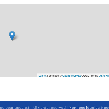
Leaflet
| données ©
OpenStreetMap
/ODbL - rendu
OSM Fr
pelpourlaposte.fr. All rights reserved |
Mentions légales & co