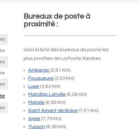
Bureaux de poste à
proximité :
45
Voici la liste des bureaux de poste les
ée
plus proches de La Poste Xambes
ée
Amberac
(2,61 Km)
ée
Fouqueure
(3,03 Km)
ée
Luxe
(3,83 Km)
Marcillac Lanville
(6,28 Km)
ée
Mansle
(6,56 Km)
ée
Saint Amant de Boixe
(7,51 Km)
Aigre
(7,79 Km)
Tusson
(8,38 Km)