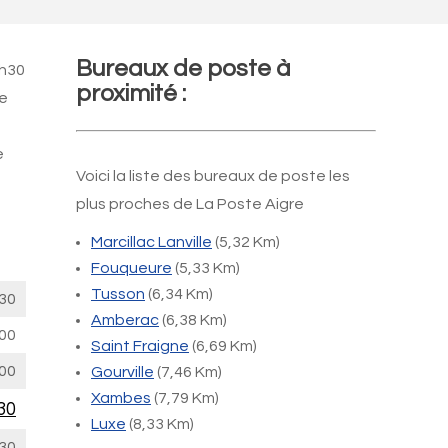
Bureaux de poste à
3h30
proximité :
de
e
Voici la liste des bureaux de poste les
plus proches de La Poste Aigre
Marcillac Lanville
(5,32 Km)
Fouqueure
(5,33 Km)
Tusson
(6,34 Km)
30
Amberac
(6,38 Km)
00
Saint Fraigne
(6,69 Km)
00
Gourville
(7,46 Km)
Xambes
(7,79 Km)
30
Luxe
(8,33 Km)
30