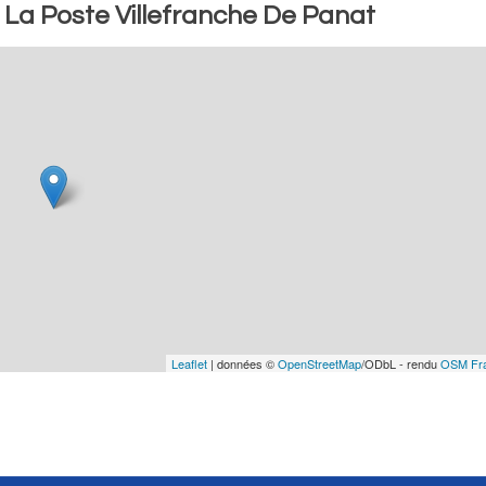
: La Poste Villefranche De Panat
Leaflet
| données ©
OpenStreetMap
/ODbL - rendu
OSM Fr