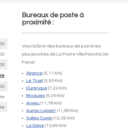
Bureaux de poste à
proximité :
00
Voici la liste des bureaux de poste les
00
plus proches de La Poste Villefranche De
Panat
00
Alrance
(5,11 Km)
ée
Le Truel
(5,93 Km)
00
Durenque
(7,22 Km)
Broquies
(9,24 Km)
ée
Arvieu
(11,78 Km)
ée
Auriac Lagast
(11,85 Km)
Salles Curan
(12,35 Km)
La Selve
(13,69 Km)