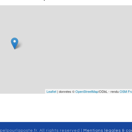
Leaflet
| données ©
OpenStreetMap
/ODbL - rendu
OSM Fr
pelpourlaposte.fr. All rights reserved |
Mentions légales & co