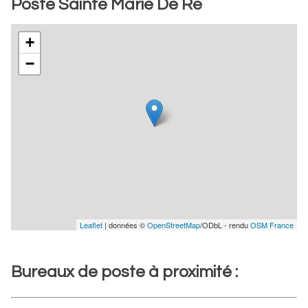
Poste Sainte Marie De Re
+
−
Leaflet
| données ©
OpenStreetMap
/ODbL - rendu
OSM France
Bureaux de poste à proximité :