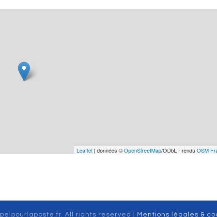
Leaflet
| données ©
OpenStreetMap
/ODbL - rendu
OSM Fr
pelpourlaposte.fr. All rights reserved |
Mentions légales & co