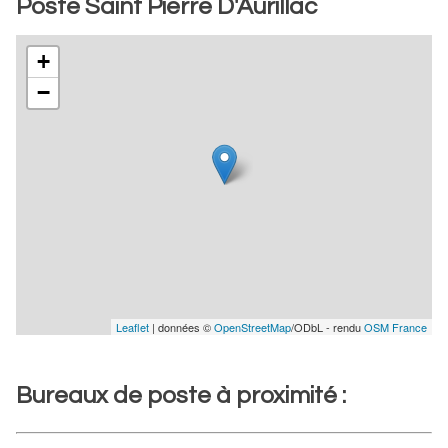
Poste Saint Pierre D'Aurillac
+
−
Leaflet
| données ©
OpenStreetMap
/ODbL - rendu
OSM France
Bureaux de poste à proximité :