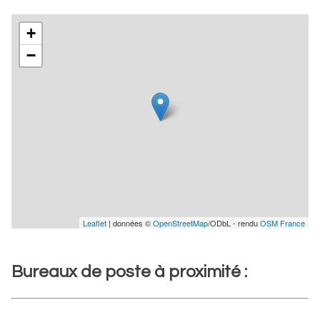
+
−
Leaflet
| données ©
OpenStreetMap
/ODbL - rendu
OSM France
Bureaux de poste à proximité :