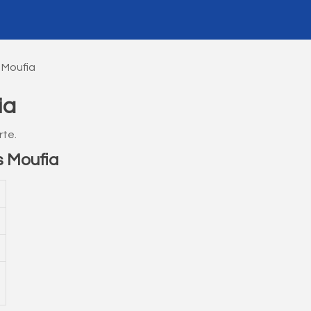
 Moufia
ia
rte.
s Moufia