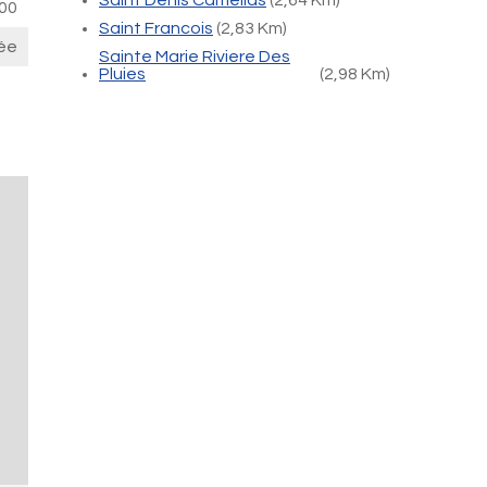
Saint Denis Camelias
(2,64 Km)
00
Saint Francois
(2,83 Km)
ée
Sainte Marie Riviere Des
Pluies
(2,98 Km)