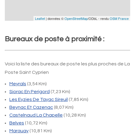
Leaflet
| données ©
OpenStreetMap
/ODbL - rendu
OSM France
Bureaux de poste à proximité :
Voici la liste des bureaux de poste les plus proches de La
Poste Saint Cyprien
Meyrals
(3,54 Km)
Siorac En Perigord
(7,23 Km)
Les Eyzies De Tayac Sireuil
(7,85 Km)
Beynac Et Cazenac
(8,07 Km)
Castelnaud La Chapelle
(10,28 Km)
Belves
(10,72 Km)
Marquay
(10,81 Km)