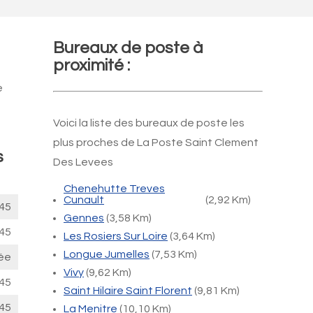
Bureaux de poste à
proximité :
e
Voici la liste des bureaux de poste les
plus proches de La Poste Saint Clement
s
Des Levees
Chenehutte Treves
Cunault
(2,92 Km)
45
Gennes
(3,58 Km)
45
Les Rosiers Sur Loire
(3,64 Km)
Longue Jumelles
(7,53 Km)
ée
Vivy
(9,62 Km)
45
Saint Hilaire Saint Florent
(9,81 Km)
45
La Menitre
(10,10 Km)