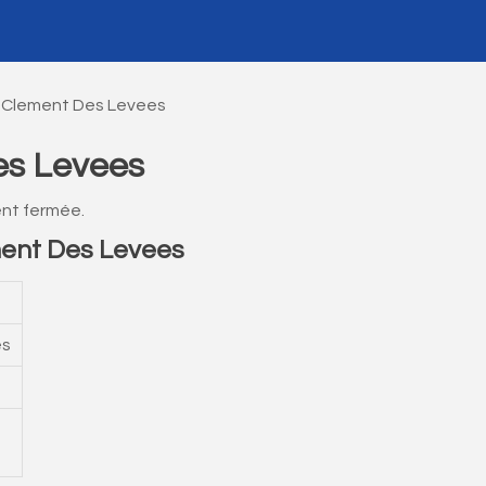
t Clement Des Levees
es Levees
nt fermée.
ment Des Levees
es