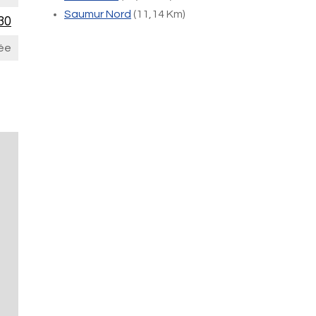
Saumur Nord
(11,14 Km)
30
ée