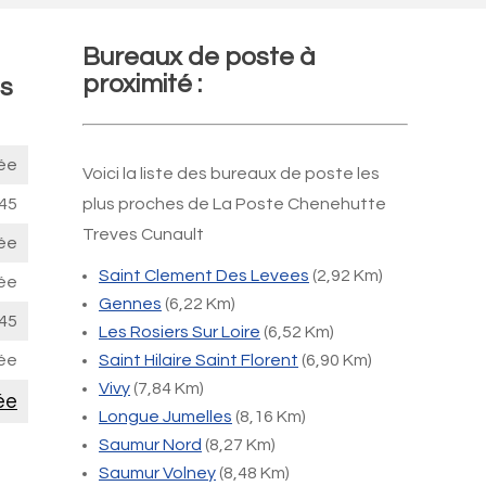
Bureaux de poste à
proximité :
es
ée
Voici la liste des bureaux de poste les
45
plus proches de La Poste Chenehutte
Treves Cunault
ée
Saint Clement Des Levees
(2,92 Km)
ée
Gennes
(6,22 Km)
45
Les Rosiers Sur Loire
(6,52 Km)
ée
Saint Hilaire Saint Florent
(6,90 Km)
Vivy
(7,84 Km)
ée
Longue Jumelles
(8,16 Km)
Saumur Nord
(8,27 Km)
Saumur Volney
(8,48 Km)