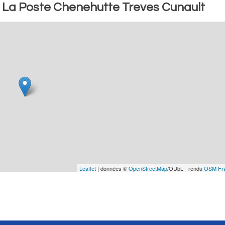
: La Poste Chenehutte Treves Cunault
Leaflet
| données ©
OpenStreetMap
/ODbL - rendu
OSM Fr