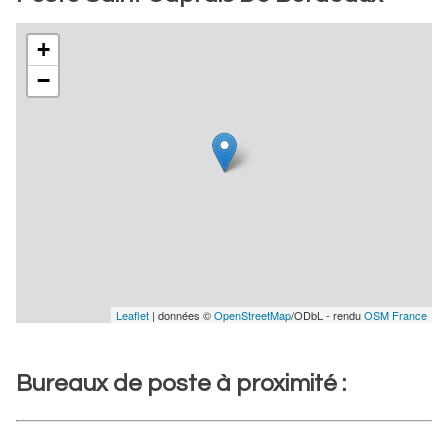
+
−
Leaflet
| données ©
OpenStreetMap
/ODbL - rendu
OSM France
Bureaux de poste à proximité :