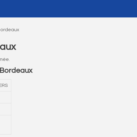
Bordeaux
eaux
rmée.
 Bordeaux
MERS