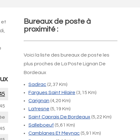
Bureaux de poste à
 et
proximité :
di,
e
Voici la liste des bureaux de poste les
plus proches de La Poste Lignan De
Bordeaux
aux
Sadirac
(2,37 Km)
Fargues Saint Hilaire
(3,15 Km)
45
Carignan
(4,20 Km)
45
Latresne
(5,19 Km)
Saint Caprais De Bordeaux
(5,22 Km)
ée
Salleboeuf
(5,61 Km)
45
Camblanes Et Meynac
(5,91 Km)
45