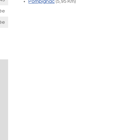
Pompignac
(5,95 Km)
ée
ée