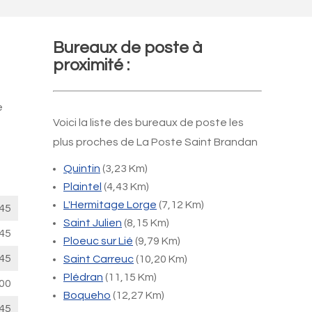
Bureaux de poste à
proximité :
e
Voici la liste des bureaux de poste les
plus proches de La Poste Saint Brandan
Quintin
(3,23 Km)
Plaintel
(4,43 Km)
L'Hermitage Lorge
(7,12 Km)
45
Saint Julien
(8,15 Km)
45
Ploeuc sur Lié
(9,79 Km)
45
Saint Carreuc
(10,20 Km)
Plédran
(11,15 Km)
00
Boqueho
(12,27 Km)
45