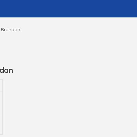
t Brandan
ndan