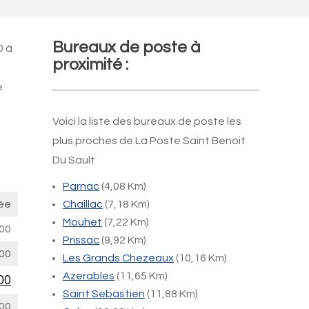
Bureaux de poste à
0 à
proximité :
e
Voici la liste des bureaux de poste les
plus proches de La Poste Saint Benoit
Du Sault
Parnac
(4,08 Km)
ée
Chaillac
(7,18 Km)
Mouhet
(7,22 Km)
00
Prissac
(9,92 Km)
00
Les Grands Chezeaux
(10,16 Km)
Azerables
(11,65 Km)
00
Saint Sebastien
(11,88 Km)
00