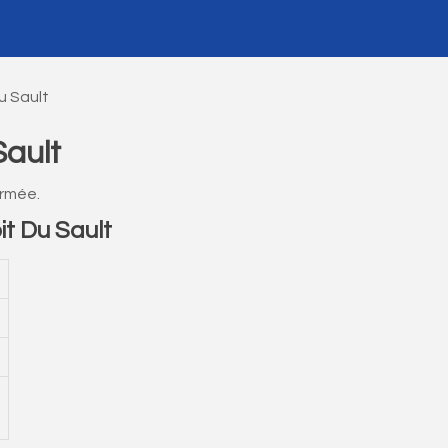
u Sault
Sault
ermée.
t Du Sault