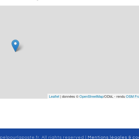
Leaflet
| données ©
OpenStreetMap
/ODbL - rendu
OSM Fr
pelpourlaposte.fr. All rights reserved |
Mentions légales & co