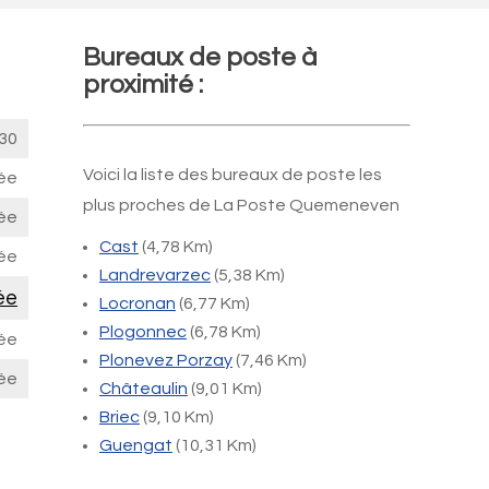
Bureaux de poste à
proximité :
30
Voici la liste des bureaux de poste les
ée
plus proches de La Poste Quemeneven
ée
Cast
(4,78 Km)
ée
Landrevarzec
(5,38 Km)
ée
Locronan
(6,77 Km)
Plogonnec
(6,78 Km)
ée
Plonevez Porzay
(7,46 Km)
ée
Châteaulin
(9,01 Km)
Briec
(9,10 Km)
Guengat
(10,31 Km)