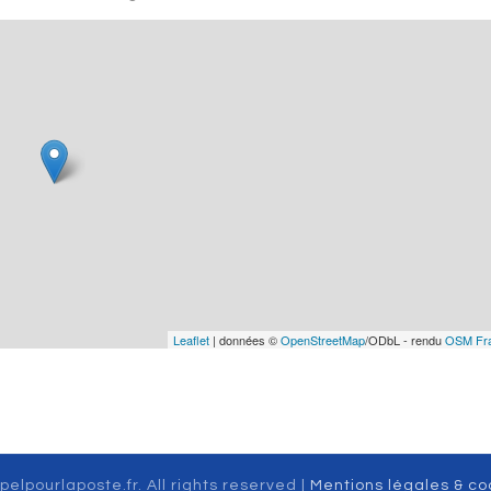
Leaflet
| données ©
OpenStreetMap
/ODbL - rendu
OSM Fr
pelpourlaposte.fr. All rights reserved |
Mentions légales & co