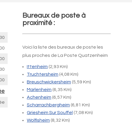
Bureaux de poste à
proximité :
30
Voici la liste des bureaux de poste les
00
plus proches de La Poste Quatzenheim
00
Ittenheim
(2,93 Km)
30
Truchtersheim
(4,08 Km)
00
Breuschwickersheim
(5,59 Km)
Marlenheim
(6,35 Km)
ée
Achenheim
(6,57 Km)
ée
Scharrachbergheim
(6,81 Km)
Griesheim Sur Souffel
(7,08 Km)
Wolfisheim
(8,32 Km)