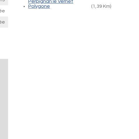
Perpignan le Vernet
Polygone
(1,39 Km)
ée
ée