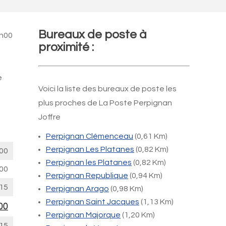
Bureaux de poste à
4h00
proximité :
e
Voici la liste des bureaux de poste les
plus proches de La Poste Perpignan
Joffre
Perpignan Clémenceau
(0,61 Km)
Perpignan Les Platanes
(0,82 Km)
00
Perpignan les Platanes
(0,82 Km)
00
Perpignan Republique
(0,94 Km)
15
Perpignan Arago
(0,98 Km)
Perpignan Saint Jacques
(1,13 Km)
00
Perpignan Majorque
(1,20 Km)
15