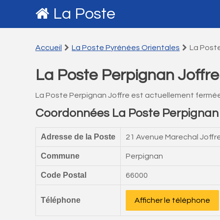
La Poste
Accueil
La Poste Pyrénées Orientales
La Poste
La Poste Perpignan Joffre
La Poste Perpignan Joffre est actuellement fermée
Coordonnées La Poste Perpignan 
Adresse de la Poste
21 Avenue Marechal Joffr
Commune
Perpignan
Code Postal
66000
Téléphone
Afficher le téléphone